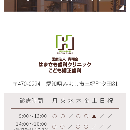
〒470-0224 愛知県みよし市三好町夕田81
診療時間
月
火
水
木
金
土
日
祝
9:00～13:00
◯
◯
／
◯
◯
▲
／
／
14:00～18:00
◯
◯
／
◯
◯
／
／
／
(最終受付 17:30)